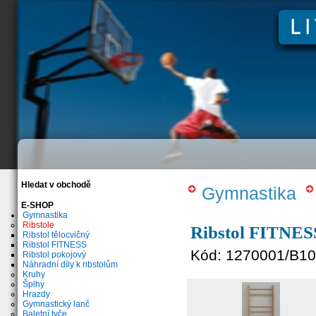
Hledat v obchodě
Gymnastika
E-SHOP
Gymnastika
Ribstole
Ribstol FITN
Ribstol tělocvičný
Ribstol FITNESS
Kód:
1270001/B10
Ribstol pokojový
Náhradní díly k ribstolům
Kruhy
Šplhy
Hrazdy
Gymnastický lanč
Baletní tyče