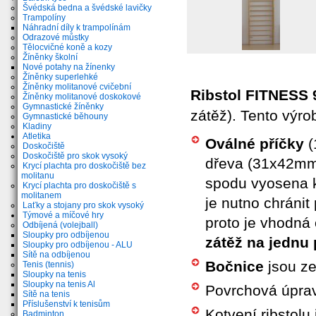
Švédská bedna a švédské lavičky
Trampolíny
Náhradní díly k trampolínám
Odrazové můstky
Tělocvičné koně a kozy
Žíněnky školní
Nové potahy na žínenky
Žíněnky superlehké
Žíněnky molitanové cvičební
Ribstol FITNES
Žíněnky molitanové doskokové
Gymnastické žíněnky
zátěž). Tento výr
Gymnastické běhouny
Kladiny
Atletika
Oválné příčky
(
Doskočiště
Doskočiště pro skok vysoký
dřeva (31x42mm)
Krycí plachta pro doskočiště bez
molitanu
spodu vyosena k
Krycí plachta pro doskočiště s
molitanem
je nutno chránit
Laťky a stojany pro skok vysoký
Týmové a míčové hry
proto je vhodná 
Odbíjená (volejball)
Sloupky pro odbíjenou
zátěž na jednu 
Sloupky pro odbíjenou - ALU
Sítě na odbíjenou
Bočnice
jsou z
Tenis (tennis)
Sloupky na tenis
Sloupky na tenis Al
Povrchová úprav
Sítě na tenis
Příslušenství k tenisům
Kotvení ribstolu
Badminton