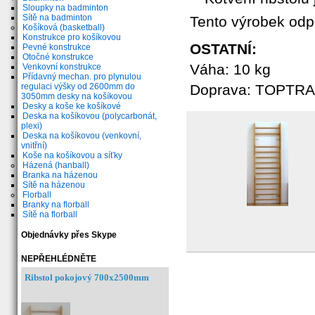
Sloupky na badminton
Sítě na badminton
Tento výrobek od
Košíková (basketball)
Konstrukce pro košíkovou
OSTATNÍ:
Pevné konstrukce
Otočné konstrukce
Váha: 10 kg
Venkovní konstrukce
Přídavný mechan. pro plynulou
regulaci výšky od 2600mm do
Doprava: TOPTRAN
3050mm desky na košíkovou
Desky a koše ke košíkové
Deska na košíkovou (polycarbonát,
plexi)
Deska na košíkovou (venkovní,
vnitřní)
Koše na košíkovou a síťky
Házená (hanball)
Branka na házenou
Sítě na házenou
Florball
Branky na florball
Sítě na florball
Objednávky přes Skype
NEPŘEHLÉDNĚTE
Ribstol pokojový 700x2500mm