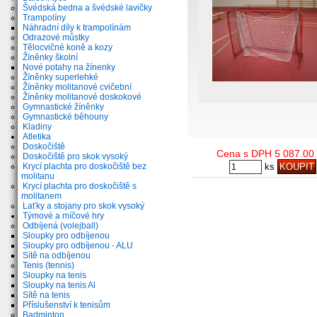
Švédská bedna a švédské lavičky
Trampolíny
Náhradní díly k trampolínám
Odrazové můstky
Tělocvičné koně a kozy
Žíněnky školní
Nové potahy na žínenky
Žíněnky superlehké
Žíněnky molitanové cvičební
Žíněnky molitanové doskokové
Gymnastické žíněnky
Gymnastické běhouny
Kladiny
Atletika
Doskočiště
Cena s DPH 5 087.00
Doskočiště pro skok vysoký
Krycí plachta pro doskočiště bez
ks
molitanu
Krycí plachta pro doskočiště s
molitanem
Laťky a stojany pro skok vysoký
Týmové a míčové hry
Odbíjená (volejball)
Sloupky pro odbíjenou
Sloupky pro odbíjenou - ALU
Sítě na odbíjenou
Tenis (tennis)
Sloupky na tenis
Sloupky na tenis Al
Sítě na tenis
Příslušenství k tenisům
Badminton