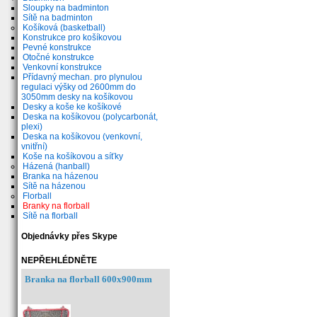
Sloupky na badminton
Sítě na badminton
Košíková (basketball)
Konstrukce pro košíkovou
Pevné konstrukce
Otočné konstrukce
Venkovní konstrukce
Přídavný mechan. pro plynulou
regulaci výšky od 2600mm do
3050mm desky na košíkovou
Desky a koše ke košíkové
Deska na košíkovou (polycarbonát,
plexi)
Deska na košíkovou (venkovní,
vnitřní)
Koše na košíkovou a síťky
Házená (hanball)
Branka na házenou
Sítě na házenou
Florball
Branky na florball
Sítě na florball
Objednávky přes Skype
NEPŘEHLÉDNĚTE
Branka na florball 600x900mm