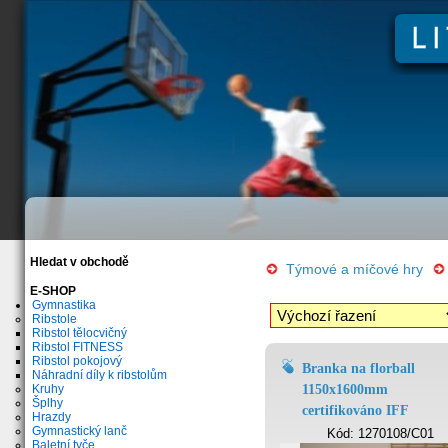
Hledat v obchodě
Týmové a míčové hry
E-SHOP
Gymnastika
Ribstole
Ribstol tělocvičný
Ribstol FITNESS
Ribstol pokojový
Branka na florball
Náhradní díly k ribstolům
Kruhy
1150x1600mm
Šplhy
certifikováno IFF
Hrazdy
Gymnastický lanč
Kód:
1270108/C01
Baletní tyče